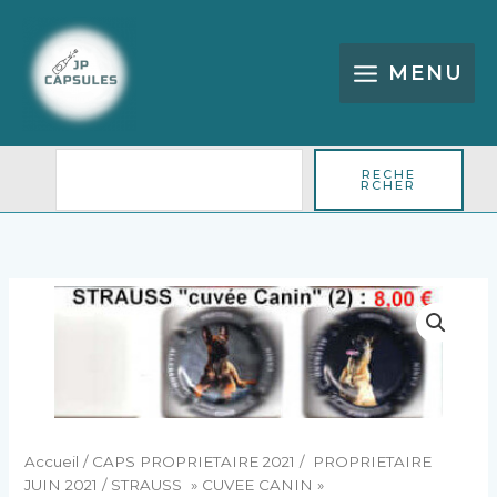
Aller
Rechercher
au
contenu
MENU
RECHE
RCHER
quantité
de
STRAUSS
"
CUVEE
CANIN"
Accueil
/
CAPS PROPRIETAIRE 2021
/
PROPRIETAIRE
JUIN 2021
/ STRAUSS » CUVEE CANIN »