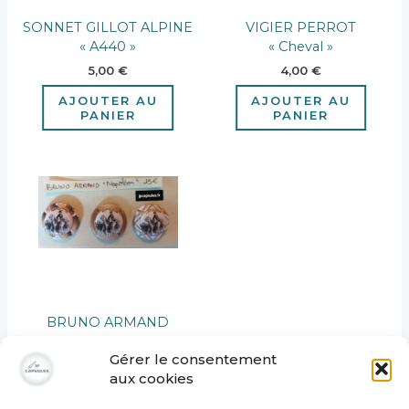
SONNET GILLOT ALPINE
VIGIER PERROT
« A440 »
« Cheval »
5,00
€
4,00
€
AJOUTER AU
AJOUTER AU
PANIER
PANIER
BRUNO ARMAND
« NAPOLEON »
Gérer le consentement
15,00
€
aux cookies
AJOUTER AU