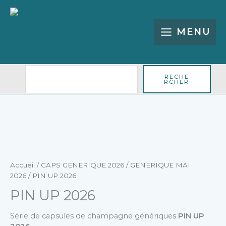
Aller
Rechercher
au
contenu
MENU
RECHE
RCHER
quantité
de
PIN
UP
Accueil
/
CAPS GENERIQUE 2026
/
GENERIQUE MAI
2026
2026
/ PIN UP 2026
PIN UP 2026
Série de capsules de champagne génériques
PIN UP