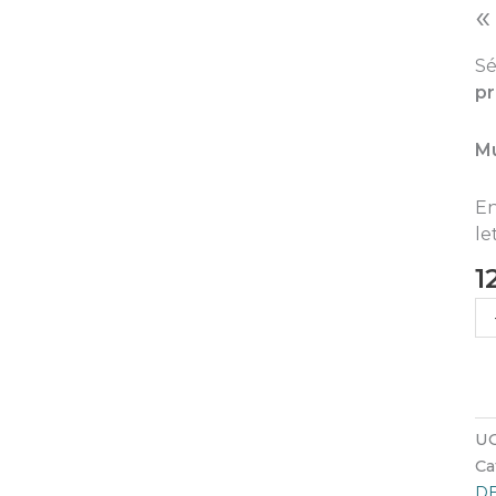
«
Sé
pr
Mu
En
le
1
UG
Ca
D