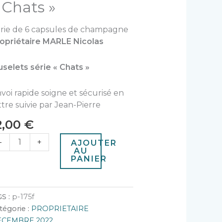
 Chats »
rie de 6 capsules de champagne
opriétaire MARLE Nicolas
selets série « Chats »
voi rapide soigne et sécurisé en
ttre suivie par Jean-Pierre
2,00
€
-
+
AJOUTER
AU
PANIER
S :
p-175f
tégorie :
PROPRIETAIRE
ECEMBRE 2022