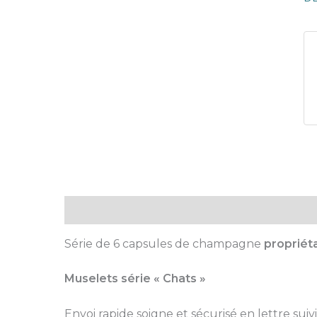
Description
Série de 6 capsules de champagne
propriét
Muselets série « Chats »
Envoi rapide soigne et sécurisé en lettre suiv