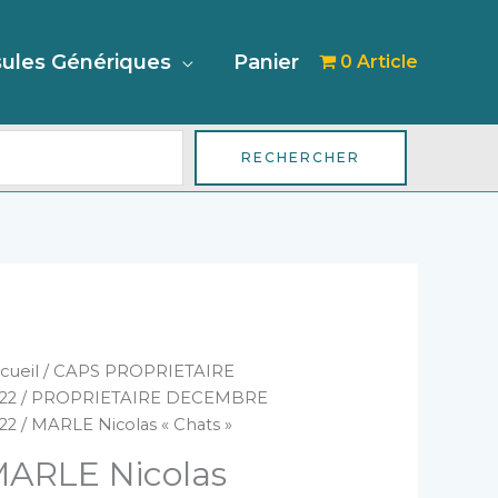
her
ules Génériques
Panier
0 Article
RECHERCHER
antité
cueil
/
CAPS PROPRIETAIRE
e
22
/
PROPRIETAIRE DECEMBRE
ARLE
22
/ MARLE Nicolas « Chats »
colas
ARLE Nicolas
hats"