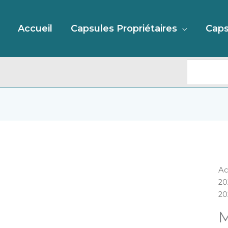
Recherc
Accueil
Capsules Propriétaires
Caps
qu
Ac
d
20
M
20
Ni
M
"C