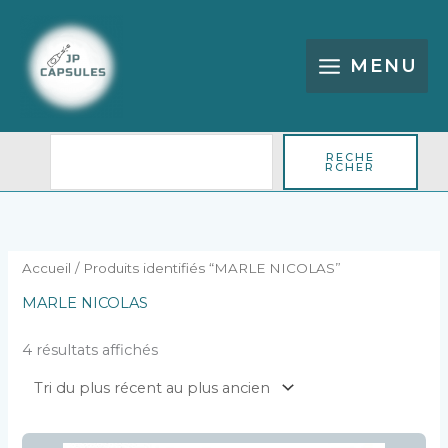
Aller
Rechercher
au
contenu
MENU
RECHE
RCHER
Trié
du
plus
récent
au
plus
Accueil
/ Produits identifiés “MARLE NICOLAS”
ancien
MARLE NICOLAS
4 résultats affichés