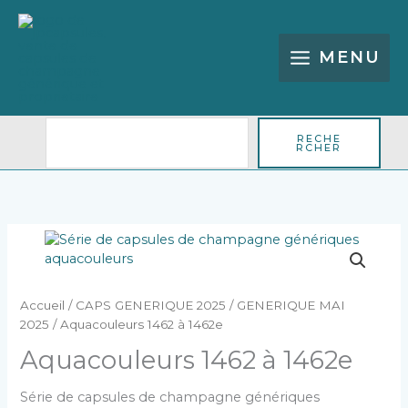
Aller
Rechercher
au
contenu
MENU
RECHE
RCHER
quantité
de
Aquacouleurs
1462
Accueil
/
CAPS GENERIQUE 2025
/
GENERIQUE MAI
à
2025
/ Aquacouleurs 1462 à 1462e
1462e
Aquacouleurs 1462 à 1462e
Série de capsules de champagne génériques