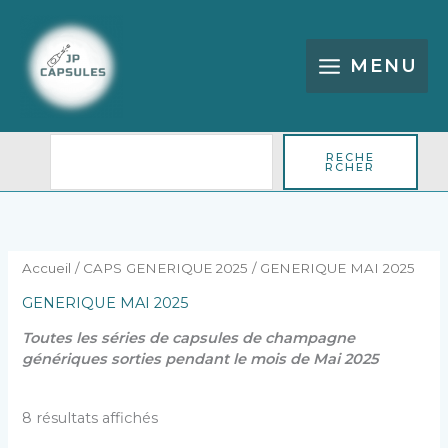
Aller
Rechercher
au
contenu
MENU
RECHE
RCHER
Trié
du
plus
récent
au
plus
Accueil
/
CAPS GENERIQUE 2025
/ GENERIQUE MAI 2025
ancien
GENERIQUE MAI 2025
Toutes les séries de capsules de champagne
génériques sorties pendant le mois de Mai 2025
8 résultats affichés