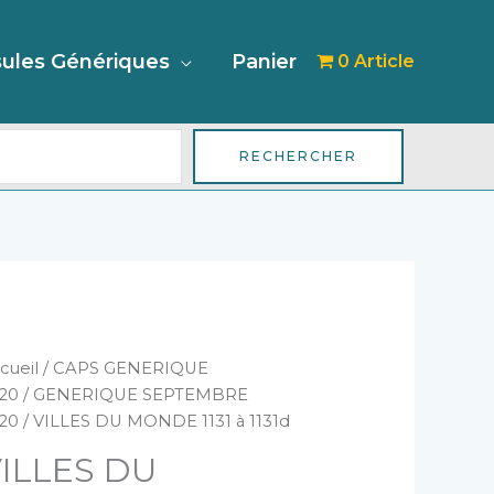
her
ules Génériques
Panier
0 Article
RECHERCHER
antité
cueil
/
CAPS GENERIQUE
e
20
/
GENERIQUE SEPTEMBRE
LLES
20
/ VILLES DU MONDE 1131 à 1131d
U
ILLES DU
ONDE