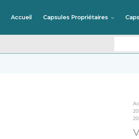
Recherc
Accueil
Capsules Propriétaires
Caps
qu
Ac
d
20
VI
20
D
V
M