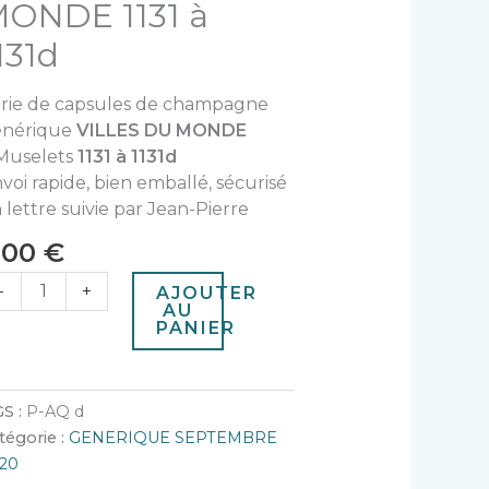
31
ONDE 1131 à
131d
31d
rie de capsules de champagne
énérique
VILLES DU MONDE
Muselets
1131 à 1131d
voi rapide, bien emballé, sécurisé
 lettre suivie par Jean-Pierre
,00
€
-
+
AJOUTER
AU
PANIER
S :
P-AQ d
tégorie :
GENERIQUE SEPTEMBRE
20