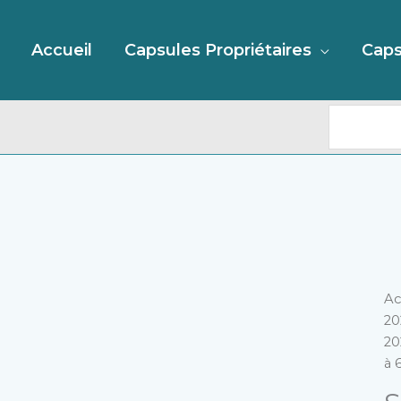
Recherc
Accueil
Capsules Propriétaires
Caps
qu
Ac
d
20
S
20
G
à 
Mu