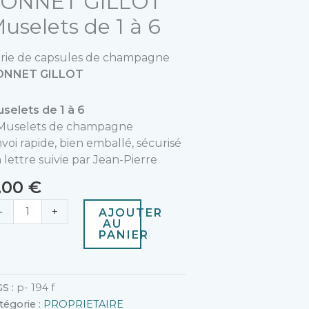
SONNET GILLOT
e
uselets de 1 à 6
rie de capsules de champagne
ONNET GILLOT
selets de 1 à 6
Muselets de champagne
voi rapide, bien emballé, sécurisé
 lettre suivie par Jean-Pierre
,00
€
-
+
AJOUTER
AU
PANIER
S :
p- 194 f
tégorie :
PROPRIETAIRE