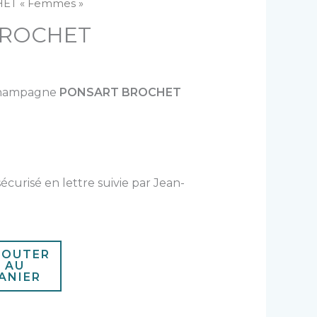
ET « Femmes »
BROCHET
 champagne
PONSART BROCHET
sécurisé en lettre suivie par Jean-
JOUTER
AU
ANIER