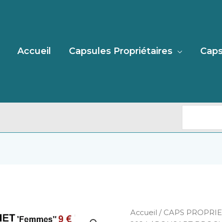
Recherc
Accueil
Capsules Propriétaires
Caps
quantité
Accueil
/
CAPS PROPRIE