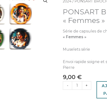
de
2024
/ PONSART BROCH
PONSART
PONSART 
BROCHET
"Femmes"
« Femmes »
Série de capsules de
« Femmes »
Muselets série
Envoi rapide soigne et 
Pierre
9,00
€
-
+
A
P