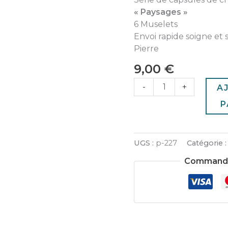
« Paysages »
6 Muselets
Envoi rapide soigne et 
Pierre
9,00
€
-
+
A
P
UGS :
p-227
Catégorie 
Commande 