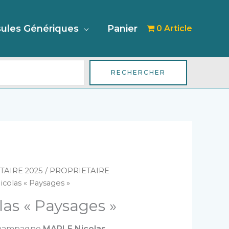
her
ules Génériques
Panier
0 Article
RECHERCHER
TAIRE 2025
/
PROPRIETAIRE
colas « Paysages »
as « Paysages »
 champagne
MARLE Nicolas