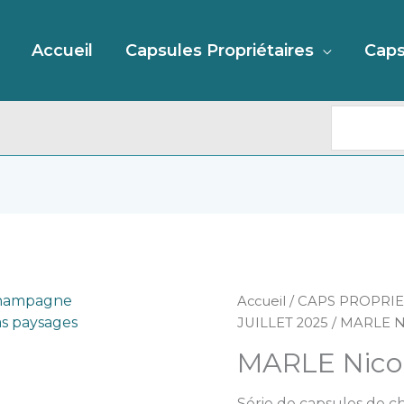
Recherc
Accueil
Capsules Propriétaires
Caps
quantité
Accueil
/
CAPS PROPRIE
de
JUILLET 2025
/ MARLE Ni
MARLE
MARLE Nicol
Nicolas
"Paysages"
Série de capsules de