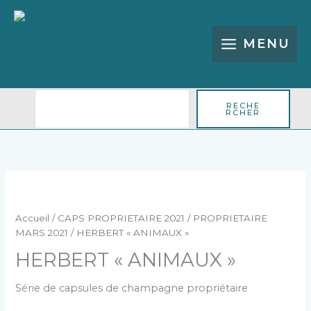
Aller
Rechercher
au
contenu
MENU
RECHE
RCHER
quantité
de
HERBERT
Accueil
/
CAPS PROPRIETAIRE 2021
/
PROPRIETAIRE
"ANIMAUX"
MARS 2021
/ HERBERT « ANIMAUX »
HERBERT « ANIMAUX »
Série de capsules de champagne propriétaire