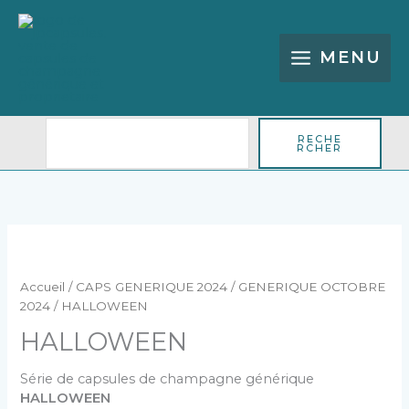
Aller
Rechercher
au
contenu
MENU
RECHE
RCHER
quantité
de
HALLOWEEN
Accueil
/
CAPS GENERIQUE 2024
/
GENERIQUE OCTOBRE
2024
/ HALLOWEEN
HALLOWEEN
Série de capsules de champagne générique
HALLOWEEN