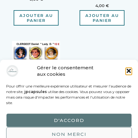
4,00
€
AJOUTER AU
AJOUTER AU
PANIER
PANIER
Gérer le consentement
aux cookies
Pour offrir une meilleure expérience utilisateur et mesurer l'audience de
CLERGEOT DANIEL
notre site,
jpcapsules
utilise des cookies. Vous pouvez vous y opposer
« Lady D. »
mais cela risque d'impacter les performances et l'utilisation de notre
site.
12,00
€
AJOUTER AU
D'ACCORD
PANIER
NON MERCI