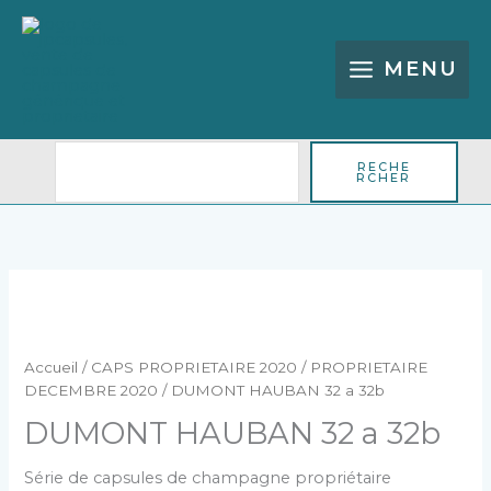
Aller
Rechercher
au
contenu
MENU
RECHE
RCHER
quantité
de
DUMONT
HAUBAN
Accueil
/
CAPS PROPRIETAIRE 2020
/
PROPRIETAIRE
32
DECEMBRE 2020
/ DUMONT HAUBAN 32 a 32b
a
DUMONT HAUBAN 32 a 32b
32b
Série de capsules de champagne propriétaire