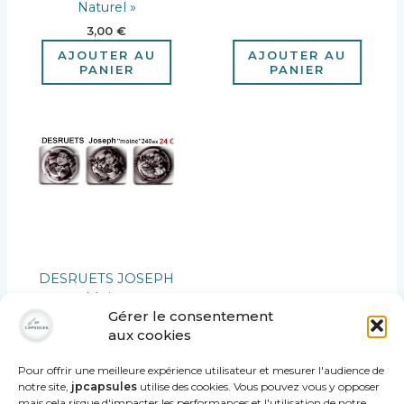
Naturel »
3,00
€
AJOUTER AU
AJOUTER AU
PANIER
PANIER
DESRUETS JOSEPH
« Moine »
Gérer le consentement
24,00
€
aux cookies
AJOUTER AU
PANIER
Pour offrir une meilleure expérience utilisateur et mesurer l'audience de
notre site,
jpcapsules
utilise des cookies. Vous pouvez vous y opposer
mais cela risque d'impacter les performances et l'utilisation de notre