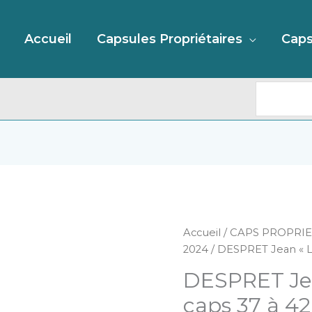
Recherc
Accueil
Capsules Propriétaires
Caps
quantité
Accueil
/
CAPS PROPRIE
de
2024
/ DESPRET Jean « L
DESPRET
DESPRET Jea
Jean
"Le
caps 37 à 42