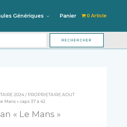
her
ules Génériques
Panier
0 Article
RECHERCHER
TAIRE 2024
/
PROPRIETAIRE AOUT
e Mans » caps 37 à 42
n « Le Mans »