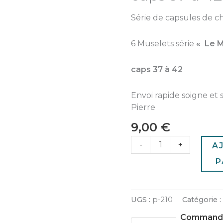
Mans"
caps
Série de capsules de
37
à
6 Muselets série
« Le 
42
caps 37 à 42
Envoi rapide soigne et 
Pierre
9,00
€
-
+
A
P
UGS :
p-210
Catégorie 
Commande 