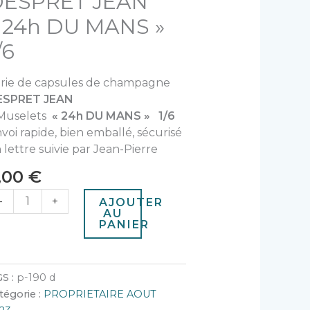
DESPRET JEAN
U
ANS"
 24h DU MANS »
6
/6
rie de capsules de champagne
ESPRET JEAN
Muselets
« 24h DU MANS » 1/6
voi rapide, bien emballé, sécurisé
 lettre suivie par Jean-Pierre
,00
€
-
+
AJOUTER
AU
PANIER
S :
p-190 d
tégorie :
PROPRIETAIRE AOUT