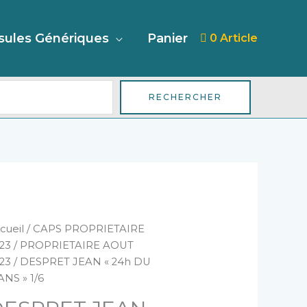
her
sules Génériques
Panier
0 Article
RECHERCHER
antité
cueil
/
CAPS PROPRIETAIRE
e
23
/
PROPRIETAIRE AOUT
ESPRET
23
/ DESPRET JEAN « 24h DU
EAN
NS » 1/6
4h