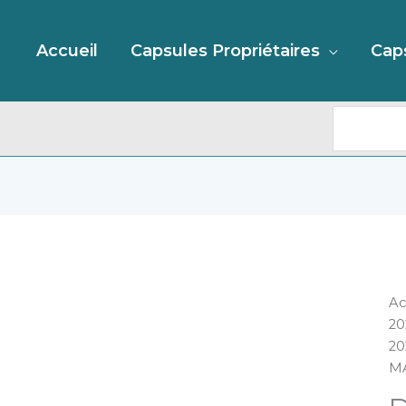
Recherc
Accueil
Capsules Propriétaires
Cap
qu
Ac
d
20
D
20
J
MA
"2