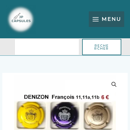
Aller
Rechercher
au
contenu
MENU
RECHE
RCHER
quantité
de
DENIZON
François
11,
11a,
11b