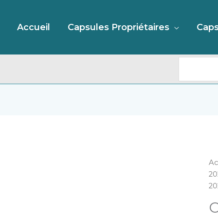
Recherc
Accueil
Capsules Propriétaires
Caps
qu
Ac
d
20
C
20
"G
C