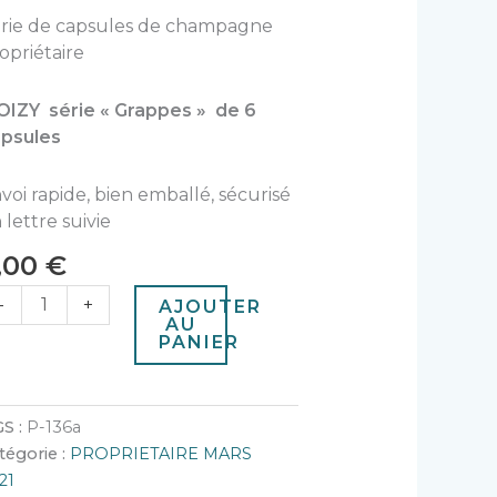
rie de capsules de champagne
opriétaire
IZY série « Grappes » de 6
psules
voi rapide, bien emballé, sécurisé
 lettre suivie
,00
€
-
+
AJOUTER
AU
PANIER
S :
P-136a
tégorie :
PROPRIETAIRE MARS
21