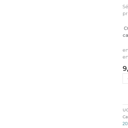
Sé
pr
CO
ca
en
en
9
UG
Ca
20