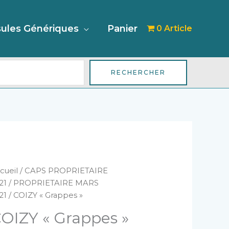
her
ules Génériques
Panier
0 Article
RECHERCHER
antité
cueil
/
CAPS PROPRIETAIRE
e
21
/
PROPRIETAIRE MARS
OIZY
21
/ COIZY « Grappes »
rappes"
OIZY « Grappes »