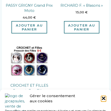
PASSY GRIGNY Grand Prix
RICHARD F. « Blasons »
Moto
15,00
€
44,00
€
AJOUTER AU
AJOUTER AU
PANIER
PANIER
CROCHET ET FILLES
« Pressoir Des Filles »
Gérer le consentement
9,00
€
aux cookies
AJOUTER AU
PANIER
Pour offrir une meilleure expérience utilisateur et mesurer l'audience de