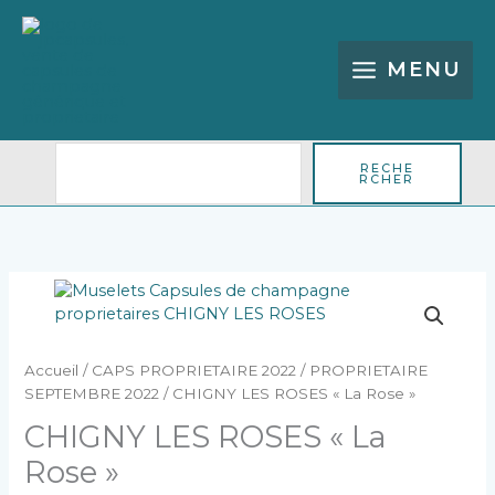
Aller
Rechercher
au
contenu
MENU
RECHE
RCHER
quantité
de
CHIGNY
LES
Accueil
/
CAPS PROPRIETAIRE 2022
/
PROPRIETAIRE
ROSES
SEPTEMBRE 2022
/ CHIGNY LES ROSES « La Rose »
"La
CHIGNY LES ROSES « La
Rose"
Rose »