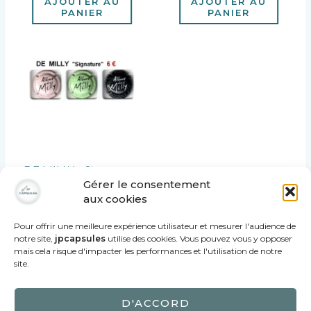
AJOUTER AU
AJOUTER AU
PANIER
PANIER
DE MILLY « Signature »
Gérer le consentement
6,00
€
aux cookies
AJOUTER AU
PANIER
Pour offrir une meilleure expérience utilisateur et mesurer l'audience de
notre site,
jpcapsules
utilise des cookies. Vous pouvez vous y opposer
mais cela risque d'impacter les performances et l'utilisation de notre
site.
D'ACCORD