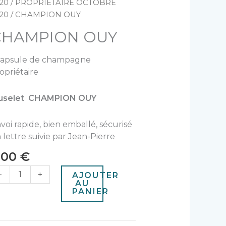
e
20
/
PROPRIETAIRE OCTOBRE
HAMPION
20
/ CHAMPION OUY
UY
CHAMPION OUY
capsule de champagne
opriétaire
uselet CHAMPION OUY
voi rapide, bien emballé, sécurisé
 lettre suivie par Jean-Pierre
,00
€
-
+
AJOUTER
AU
PANIER