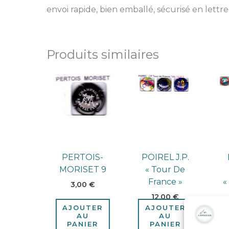
envoi rapide, bien emballé, sécurisé en lettre
Produits similaires
PERTOIS-
POIREL J.P.
MORISET 9
« Tour De
France »
«
3,00
€
12,00
€
AJOUTER
AJOUTER
AU
AU
PANIER
PANIER