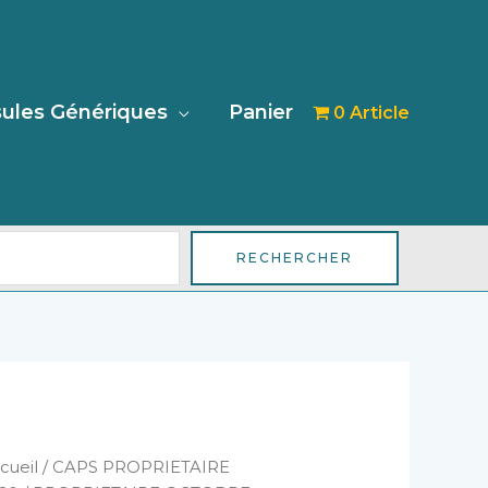
her
ules Génériques
Panier
0 Article
RECHERCHER
antité
cueil
/
CAPS PROPRIETAIRE