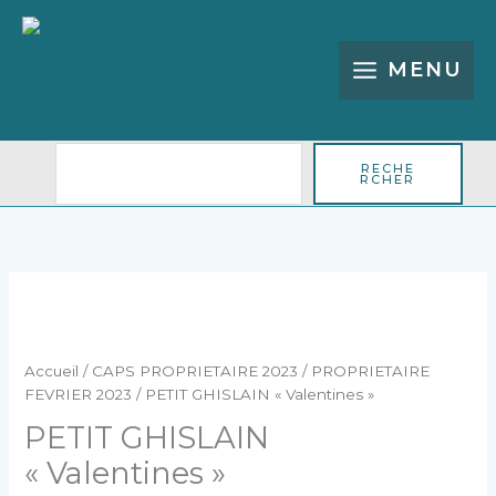
Aller
Rechercher
au
contenu
MENU
RECHE
RCHER
quantité
de
PETIT
GHISLAIN
Accueil
/
CAPS PROPRIETAIRE 2023
/
PROPRIETAIRE
"Valentines"
FEVRIER 2023
/ PETIT GHISLAIN « Valentines »
PETIT GHISLAIN
« Valentines »