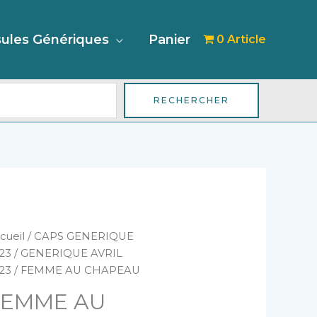
her
ules Génériques
Panier
0 Article
RECHERCHER
antité
cueil
/
CAPS GENERIQUE
e
23
/
GENERIQUE AVRIL
EMME
23
/ FEMME AU CHAPEAU
U
FEMME AU
HAPEAU