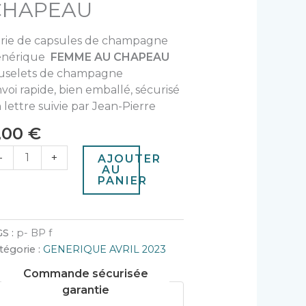
CHAPEAU
rie de capsules de champagne
énérique
FEMME AU CHAPEAU
uselets de champagne
voi rapide, bien emballé, sécurisé
 lettre suivie par Jean-Pierre
,00
€
-
+
AJOUTER
AU
PANIER
S :
p- BP f
tégorie :
GENERIQUE AVRIL 2023
Commande sécurisée
garantie