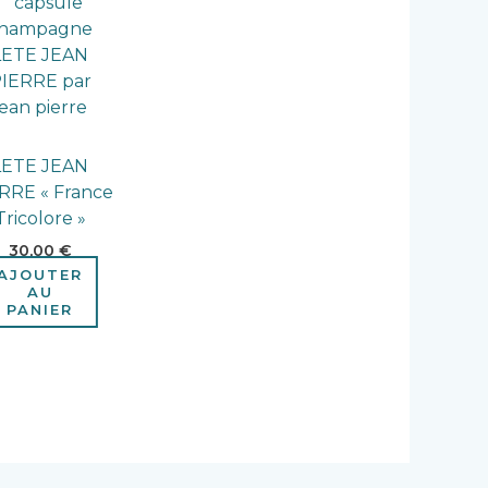
LETE JEAN
RRE « France
Tricolore »
30,00
€
AJOUTER
AU
PANIER