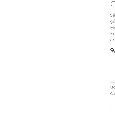
Sé
g
M
En
en
9
UG
Ca