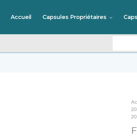
Recherc
Accueil
Capsules Propriétaires
Caps
qu
Ac
d
20
F
20
A
C