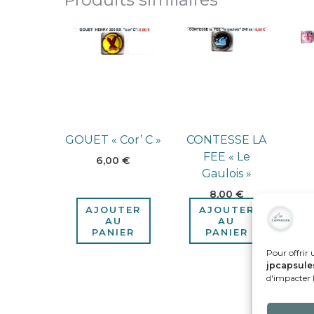
GOUET « Cor’ C »
CONTESSE LA
FEE « Le
6,00
€
Gaulois »
8,00
€
AJOUTER
AJOUTER
AU
AU
PANIER
PANIER
Pour offrir 
jpcapsule
d'impacter l