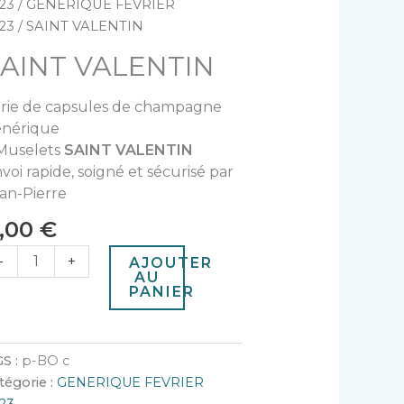
e
23
/
GENERIQUE FEVRIER
AINT
23
/ SAINT VALENTIN
ALENTIN
AINT VALENTIN
rie de capsules de champagne
nérique
Muselets
SAINT VALENTIN
voi rapide, soigné et sécurisé par
an-Pierre
1,00
€
-
+
AJOUTER
AU
PANIER
S :
p-BO c
tégorie :
GENERIQUE FEVRIER