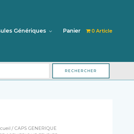
her
ules Génériques
Panier
0 Article
RECHERCHER
antité
cueil
/
CAPS GENERIQUE