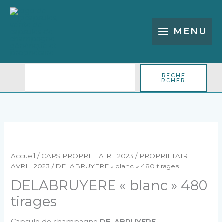
Aller
Rechercher
au
contenu
MENU
RECHE
RCHER
quantité
de
DELABRUYERE
Accueil
/
CAPS PROPRIETAIRE 2023
/
PROPRIETAIRE
"blanc"
AVRIL 2023
/ DELABRUYERE « blanc » 480 tirages
480
DELABRUYERE « blanc » 480
tirages
tirages
Capsule de champagne
DELABRUYERE