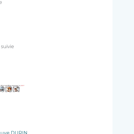
e
 suivie
euve DURIN