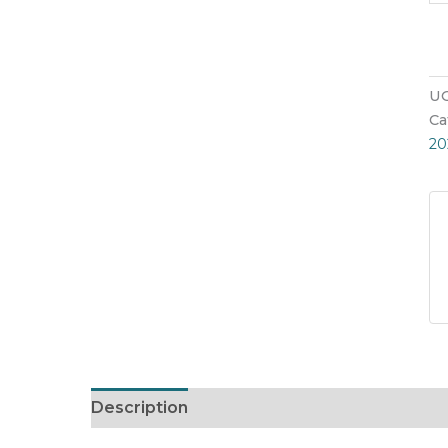
UG
Ca
20
Description