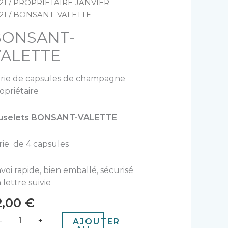
e
21
/
PROPRIETAIRE JANVIER
ONSANT-
21
/ BONSANT-VALETTE
ALETTE
BONSANT-
VALETTE
rie de capsules de champagne
opriétaire
uselets BONSANT-VALETTE
rie de 4 capsules
voi rapide, bien emballé, sécurisé
 lettre suivie
2,00
€
-
+
AJOUTER