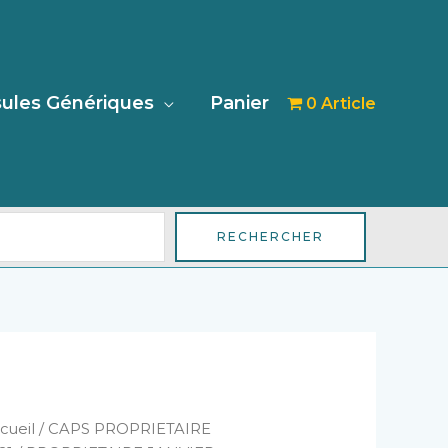
her
ules Génériques
Panier
0 Article
RECHERCHER
antité
cueil
/
CAPS PROPRIETAIRE