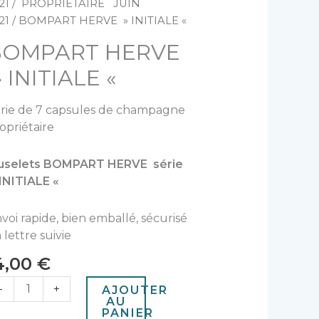
e
21
/
PROPRIETAIRE JUIN
OMPART
21
/ BOMPART HERVE » INITIALE «
ERVE
BOMPART HERVE
ITIALE
 INITIALE «
rie de 7 capsules de champagne
opriétaire
uselets BOMPART HERVE série
INITIALE «
voi rapide, bien emballé, sécurisé
 lettre suivie
4,00
€
-
+
AJOUTER
AU
PANIER