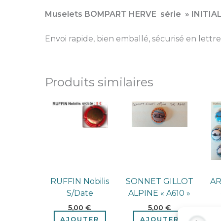
Muselets BOMPART HERVE série » INITIA
Envoi rapide, bien emballé, sécurisé en lettre
Produits similaires
RUFFIN Nobilis
SONNET GILLOT
AR
S/date
ALPINE « A610 »
5,00
€
5,00
€
AJOUTER
AJOUTER