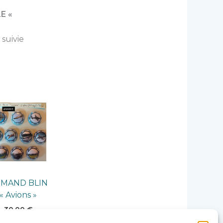
LE «
 suivie
MAND BLIN
« Avions »
30,00
€
AJOUTER