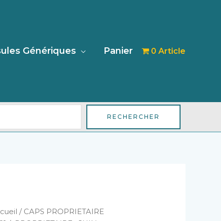
her
ules Génériques
Panier
0 Article
RECHERCHER
antité
cueil
/
CAPS PROPRIETAIRE