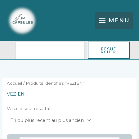
Aller
Rechercher
au
contenu
MENU
RECHE
RCHER
Accueil
/ Produits identifiés “VEZIEN”
VEZIEN
Voici le seul résultat