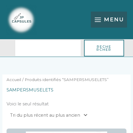
Aller
Rechercher
au
contenu
MENU
RECHE
RCHER
Accueil
/ Produits identifiés “SAMPERSMUSELETS”
SAMPERSMUSELETS
Voici le seul résultat