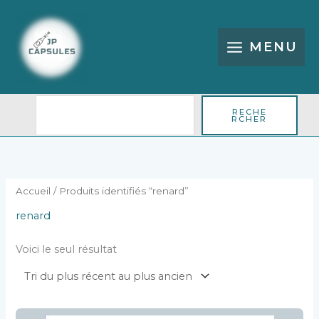
Aller
Rechercher
au
contenu
MENU
RECHE
RCHER
Accueil
/ Produits identifiés “renard”
renard
Voici le seul résultat