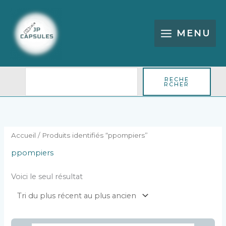
Aller
Rechercher
au
contenu
MENU
RECHE
RCHER
Accueil
/ Produits identifiés “ppompiers”
ppompiers
Voici le seul résultat