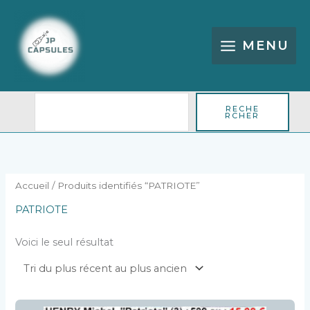
Aller
Rechercher
au
contenu
MENU
RECHE
RCHER
Accueil
/ Produits identifiés “PATRIOTE”
PATRIOTE
Voici le seul résultat