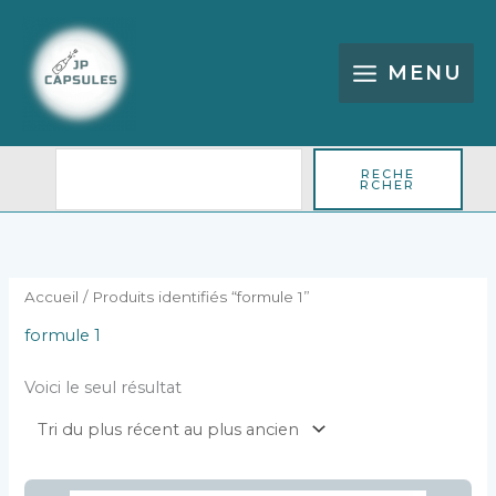
Aller
Rechercher
au
contenu
MENU
RECHE
RCHER
Accueil
/ Produits identifiés “formule 1”
formule 1
Voici le seul résultat