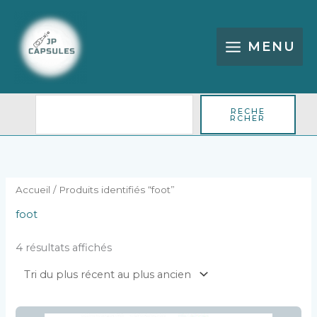
Aller
Rechercher
au
contenu
MENU
RECHE
RCHER
Trié
du
plus
récent
au
plus
Accueil
/ Produits identifiés “foot”
ancien
foot
4 résultats affichés