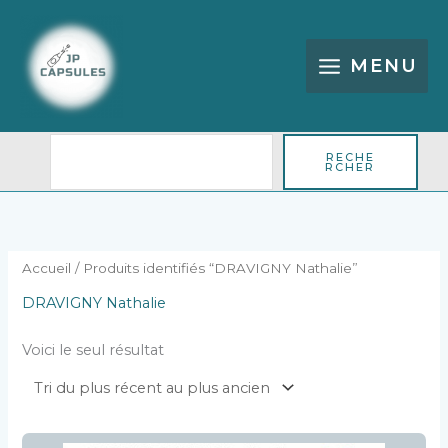
Aller
Rechercher
au
contenu
MENU
RECHE
RCHER
Accueil
/ Produits identifiés “DRAVIGNY Nathalie”
DRAVIGNY Nathalie
Voici le seul résultat