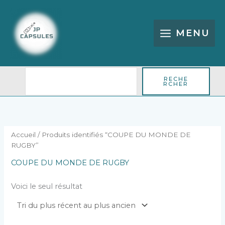
Aller
Rechercher
au
contenu
MENU
RECHE
RCHER
Accueil
/ Produits identifiés “COUPE DU MONDE DE
RUGBY”
COUPE DU MONDE DE RUGBY
Voici le seul résultat