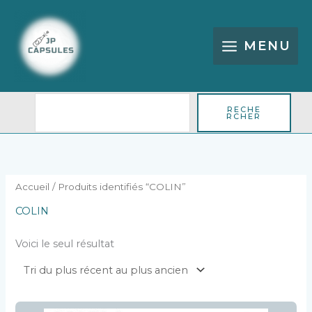
Aller
Rechercher
au
contenu
MENU
RECHE
RCHER
Accueil
/ Produits identifiés “COLIN”
COLIN
Voici le seul résultat