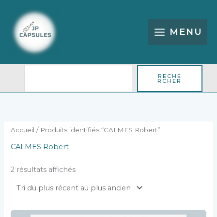
Aller
Rechercher
au
contenu
MENU
RECHE
RCHER
Trié
du
plus
récent
au
plus
Accueil
/ Produits identifiés “CALMES Robert”
ancien
CALMES Robert
2 résultats affichés