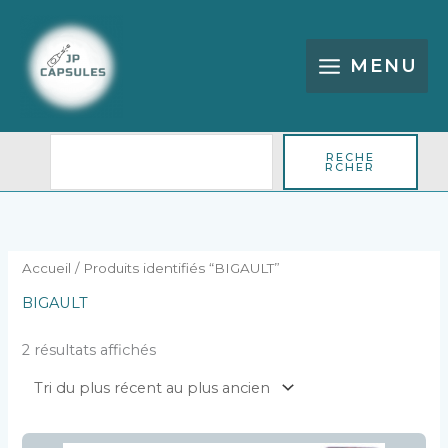
Aller
Rechercher
au
contenu
MENU
RECHE
RCHER
Trié
du
plus
récent
au
plus
Accueil
/ Produits identifiés “BIGAULT”
ancien
BIGAULT
2 résultats affichés