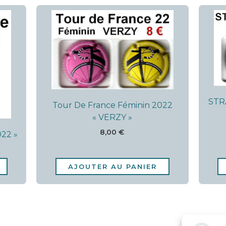
STR
Tour De France Féminin 2022
« VERZY »
8,00
€
022 »
AJOUTER AU PANIER