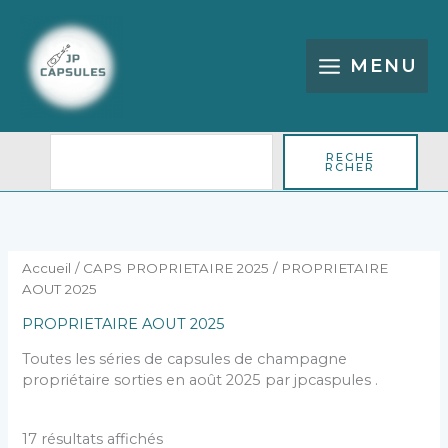
Aller
Rechercher
au
contenu
MENU
RECHE
RCHER
Trié
du
plus
récent
au
plus
Accueil
/
CAPS PROPRIETAIRE 2025
/ PROPRIETAIRE
ancien
AOUT 2025
PROPRIETAIRE AOUT 2025
Toutes les séries de capsules de champagne
propriétaire sorties en août 2025 par jpcaspules .
17 résultats affichés