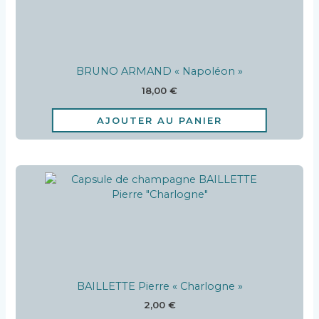
BRUNO ARMAND « Napoléon »
18,00
€
AJOUTER AU PANIER
BAILLETTE Pierre « Charlogne »
2,00
€