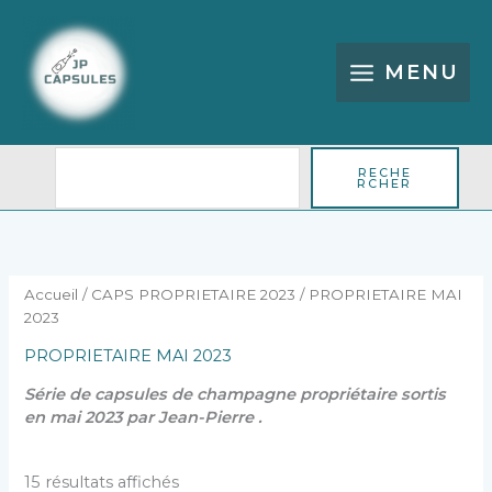
Aller
Rechercher
au
contenu
MENU
RECHE
RCHER
Trié
du
plus
récent
au
plus
Accueil
/
CAPS PROPRIETAIRE 2023
/ PROPRIETAIRE MAI
ancien
2023
PROPRIETAIRE MAI 2023
Série de capsules de champagne propriétaire sortis
en mai 2023 par Jean-Pierre .
15 résultats affichés