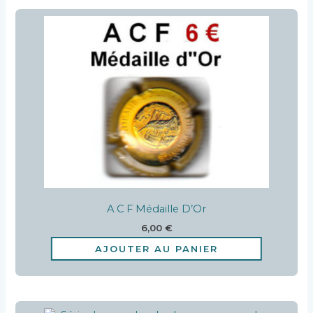
A C F Médaille D’Or
6,00
€
AJOUTER AU PANIER